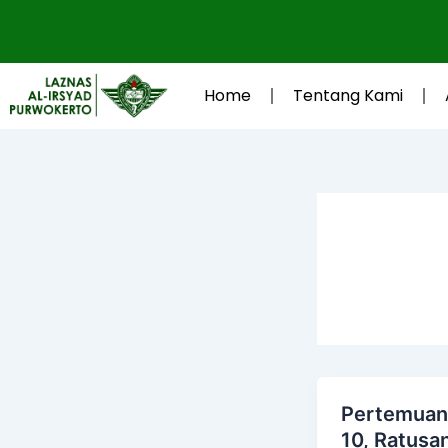
Lewati
ke
konten
Home
Tentang Kami
Pertemuan
10, Ratusa