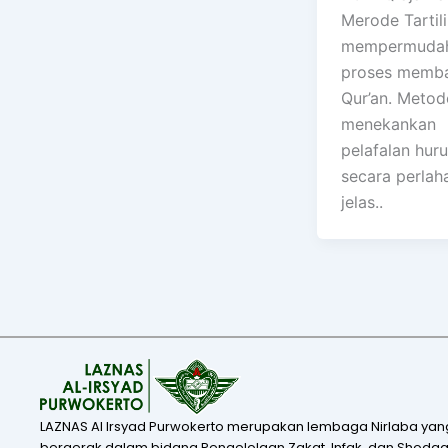
Merode Tartil
mempermuda
proses memba
Qur’an. Metode
menekankan
pelafalan huru
secara perlah
jelas..
LAZNAS Al Irsyad Purwokerto merupakan lembaga Nirlaba yan
bergerak dalam bidang Pengelolaan Zakat, Infak, dan Shodaq