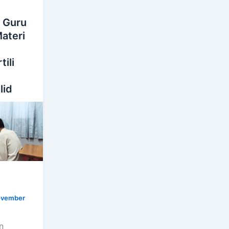
 Guru
Materi
ili
lid
vember
n