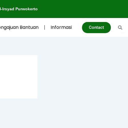
syad Purwokerto
engajuan Bantuan
Informasi
Contact