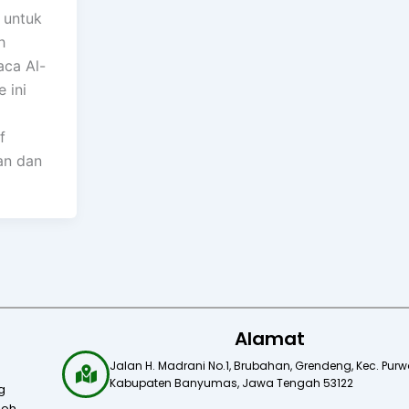
i untuk
h
ca Al-
 ini
f
an dan
Alamat
Jalan H. Madrani No.1, Brubahan, Grendeng, Kec. Purwo
Kabupaten Banyumas, Jawa Tengah 53122​
g
oh.