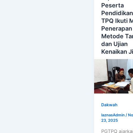
Peserta
Pendidikan
TPQ Ikuti 
Penerapan
Metode Tart
dan Ujian
Kenaikan Ji
Dakwah
laznasAdmin
/
No
23, 2025
PGTPQ ajarka