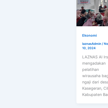
Ekonomi
laznasAdmin
/
No
10, 2024
LAZNAS Al Ir
mengadakan
pelatihan
wirausaha bag
ngaji dari des
Kasegeran, Ci
Kabupaten B