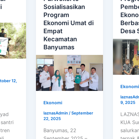
i
Sosialisasikan
Pemb
Program
Ekono
Ekonomi Umat di
Berba
Empat
Desa 
Kecamatan
Banyumas
tober 12,
Ekonom
laznasAd
Ekonomi
9, 2025
laznasAdmin
/
September
syad
LAZNAS 
22, 2025
santri
KUA Su
tren
Banyumas, 22
salurka
li
September 2025 –
ternak &