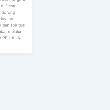
 di Desa
, dorong
dayaan
 dan spiritual
kat melalui
m PEU-KUA.