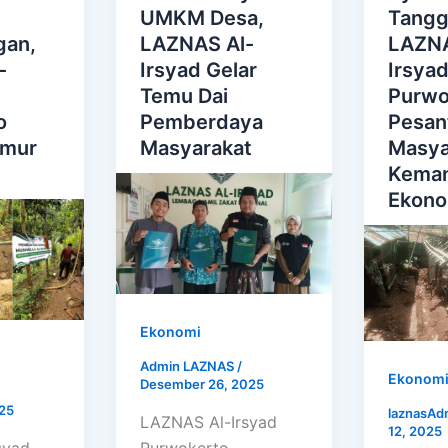
UMKM Desa,
Tangg
gan,
LAZNAS Al-
LAZNA
-
Irsyad Gelar
Irsya
Temu Dai
Purwo
o
Pemberdaya
Pesan
umur
Masyarakat
Masyar
Keman
Ekono
Ekonomi
Admin LAZNAS
/
Ekonom
Desember 26, 2025
25
laznasAd
LAZNAS Al-Irsyad
12, 2025
syad
Purwokerto