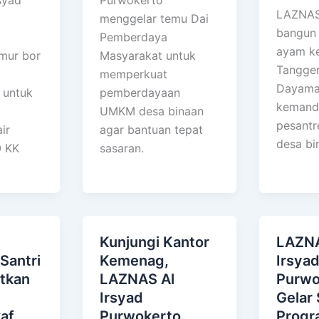
LAZNAS 
menggelar temu Dai
bangun
Pemberdaya
ayam ke
mur bor
Masyarakat untuk
Tangger
memperkuat
Dayama
 untuk
pemberdayaan
kemandi
UMKM desa binaan
pesantr
ir
agar bantuan tepat
desa bi
0 KK
sasaran.
Kunjungi Kantor
LAZNA
Santri
Kemenag,
Irsya
tkan
LAZNAS Al
Purwo
Irsyad
Gelar 
af
Purwokerto
Progr