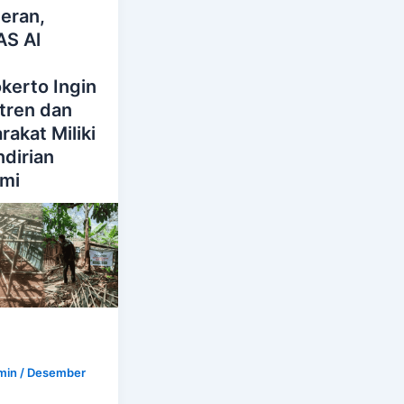
eran,
S Al
d
kerto Ingin
tren dan
akat Miliki
dirian
mi
i
min
/
Desember