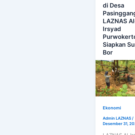
di Desa
Pasinggan
LAZNAS Al
Irsyad
Purwokert
Siapkan S
Bor
Ekonomi
Admin LAZNAS
/
Desember 31, 20
LAZNAS Al-Ir