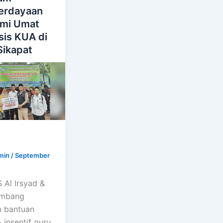
erdayaan
mi Umat
sis KUA di
Sikapat
i
min
/
September
Al Irsyad &
mbang
n bantuan
 insentif guru