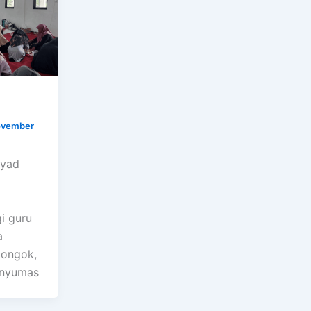
vember
syad
i guru
a
longok,
anyumas