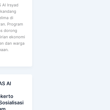
Al Irsyad
 kandang
lima di
an. Program
s dorong
rian ekonomi
en dan warga
naan.
S Al
d
kerto
Sosialisasi
am