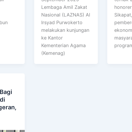
Lembaga Amil Zakat
honorer
Nasional (LAZNAS) Al
Sikapat
ebun
Irsyad Purwokerto
pember
melakukan kunjungan
ekonomi
ke Kantor
masyara
Kementerian Agama
progra
(Kemenag)
Bagi
di
geran,