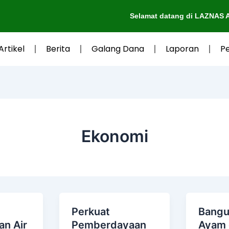
Selamat datang di LAZNAS Al-Irsyad 
Artikel
Berita
Galang Dana
Laporan
P
Ekonomi
Perkuat
Bangu
an Air
Pemberdayaan
Ayam 