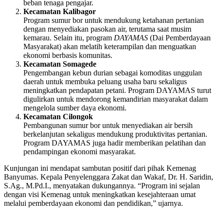
beban tenaga pengajar.
Kecamatan Kalibagor
Program sumur bor untuk mendukung ketahanan pertanian
dengan menyediakan pasokan air, terutama saat musim
kemarau. Selain itu, program
DAYAMAS
(Dai Pemberdayaan
Masyarakat) akan melatih keterampilan dan menguatkan
ekonomi berbasis komunitas.
Kecamatan Somagede
Pengembangan kebun durian sebagai komoditas unggulan
daerah untuk membuka peluang usaha baru sekaligus
meningkatkan pendapatan petani. Program DAYAMAS turut
digulirkan untuk mendorong kemandirian masyarakat dalam
mengelola sumber daya ekonomi.
Kecamatan Cilongok
Pembangunan sumur bor untuk menyediakan air bersih
berkelanjutan sekaligus mendukung produktivitas pertanian.
Program DAYAMAS juga hadir memberikan pelatihan dan
pendampingan ekonomi masyarakat.
Kunjungan ini mendapat sambutan positif dari pihak Kemenag
Banyumas. Kepala Penyelenggara Zakat dan Wakaf, Dr. H. Saridin,
S.Ag., M.Pd.I., menyatakan dukungannya. “Program ini sejalan
dengan visi Kemenag untuk meningkatkan kesejahteraan umat
melalui pemberdayaan ekonomi dan pendidikan,” ujarnya.