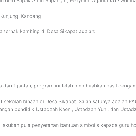
pin oleh Bapak Amin Supangat, Penyuluh Agama KUA Sumb
 Kunjungi Kandang
 ternak kambing di Desa Sikapat adalah:
na dan 1 jantan, program ini telah membuahkan hasil dengan
nit sekolah binaan di Desa Sikapat. Salah satunya adalah P
dengan pendidik Ustadzah Kaeni, Ustadzah Yuni, dan Ustadz
 dilakukan pula penyerahan bantuan simbolis kepada guru h