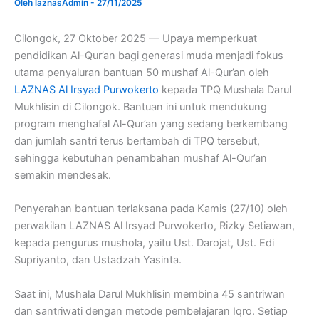
Oleh
laznasAdmin
-
27/11/2025
Cilongok, 27 Oktober 2025 — Upaya memperkuat
pendidikan Al-Qur’an bagi generasi muda menjadi fokus
utama penyaluran bantuan 50 mushaf Al-Qur’an oleh
LAZNAS Al Irsyad Purwokerto
kepada TPQ Mushala Darul
Mukhlisin di Cilongok. Bantuan ini untuk mendukung
program menghafal Al-Qur’an yang sedang berkembang
dan jumlah santri terus bertambah di TPQ tersebut,
sehingga kebutuhan penambahan mushaf Al-Qur’an
semakin mendesak.
Penyerahan bantuan terlaksana pada Kamis (27/10) oleh
perwakilan LAZNAS Al Irsyad Purwokerto, Rizky Setiawan,
kepada pengurus mushola, yaitu Ust. Darojat, Ust. Edi
Supriyanto, dan Ustadzah Yasinta.
Saat ini, Mushala Darul Mukhlisin membina 45 santriwan
dan santriwati dengan metode pembelajaran Iqro. Setiap