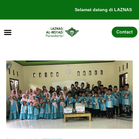
Lewati
Selamat datang di LAZNAS Al-
ke
konten
Contact
Tentang Kami
Galang Dana
Pengajuan Bantuan