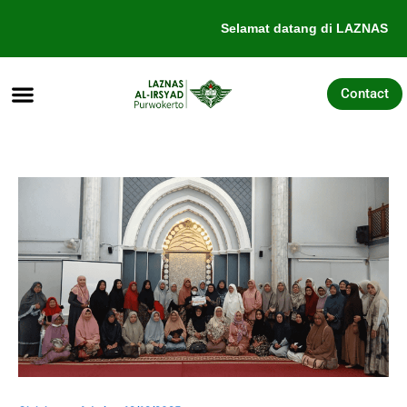
Lewati
Selamat datang di LAZNAS Al-
ke
konten
Contact
Tentang Kami
Galang Dana
Pengajuan Bantuan