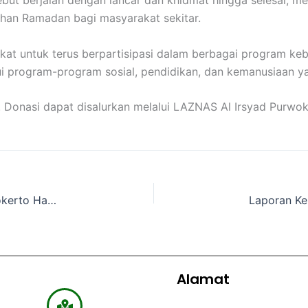
but berjalan dengan lancar dan khidmat hingga selesai, me
an Ramadan bagi masyarakat sekitar.
at untuk terus berpartisipasi dalam berbagai program ke
lui program-program sosial, pendidikan, dan kemanusiaan 
Donasi dapat disalurkan melalui LAZNAS Al Irsyad Purwoke
Safari Kisah Islami Ceria LAZNAS Al Irsyad Purwokerto Hadirkan Tema Ramadhan Peduli Sesama di KB-TK Islam Al Izzah
Alamat