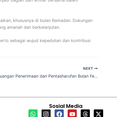
njadi bagian dari ikhtiar bersama dalam
baikan, khususnya di bulan Ramadan. Dukungan
yang amanah dan berkelanjutan.
rto sebagai wujud kepedulian dan kontribusi
NEXT
Laporan Keuangan Penerimaan dan Pentasharufan Bulan Februari 2026​
Sosial Media
W
I
F
Y
T
X