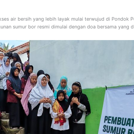
es air bersih yang lebih layak mulai terwujud di Pondok P
nan sumur bor resmi dimulai dengan doa bersama yang dii