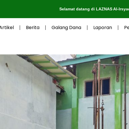
Selamat datang di LAZNAS Al-Irsyad Purwokerto
Artikel
Berita
Galang Dana
Laporan
P