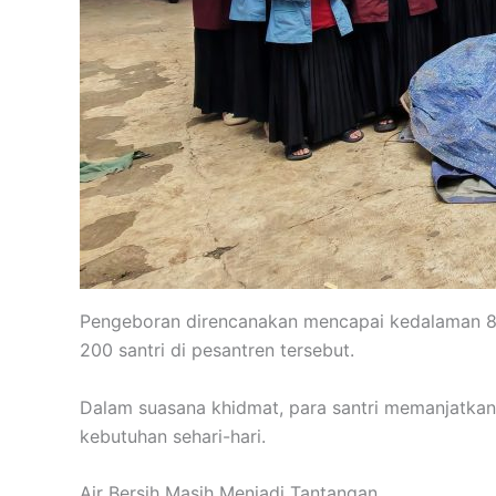
Pengeboran direncanakan mencapai kedalaman 80 m
200 santri di pesantren tersebut.
Dalam suasana khidmat, para santri memanjatkan
kebutuhan sehari-hari.
Air Bersih Masih Menjadi Tantangan