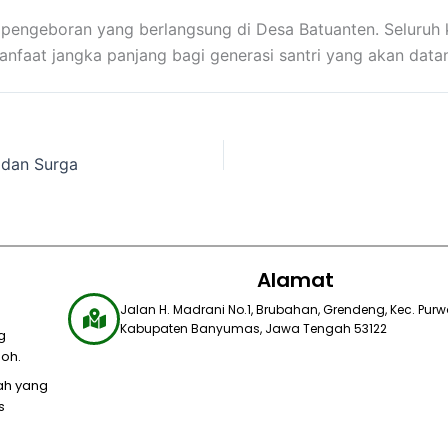
s pengeboran yang berlangsung di Desa Batuanten. Seluruh k
nfaat jangka panjang bagi generasi santri yang akan data
 dan Surga
Alamat
Jalan H. Madrani No.1, Brubahan, Grendeng, Kec. Purwo
Kabupaten Banyumas, Jawa Tengah 53122​
g
oh.
yah yang
s