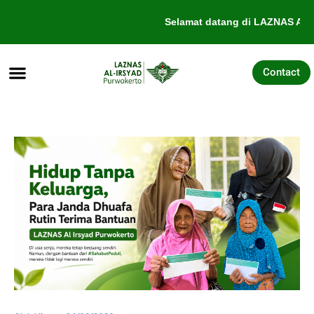
Lewati
Selamat datang di LAZNAS Al-I
ke
konten
Contact
Tentang Kami
Galang Dana
Pengajuan Bantuan