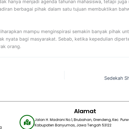
idak hanya menjadi agenda tahunan mahasiswa, tetapi jug
adiran berbagai pihak dalam satu tujuan membuktikan bahw
 diharapkan mampu menginspirasi semakin banyak pihak u
 nyata bagi masyarakat. Sebab, ketika kepedulian dipert
ak orang.
Alamat
Jalan H. Madrani No.1, Brubahan, Grendeng, Kec. Purwo
Kabupaten Banyumas, Jawa Tengah 53122​
g