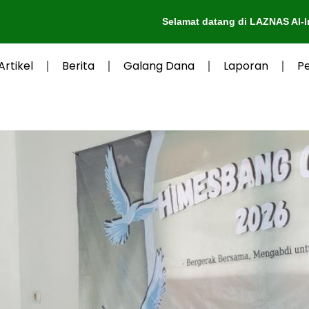
Selamat datang di LAZNAS Al-Irsyad Purwokerto
Artikel
Berita
Galang Dana
Laporan
P