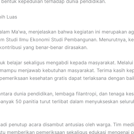
 bentuk kepedulian terhadap dunia pendidikan.
ih Luas
am Ma’wa, menjelaskan bahwa kegiatan ini merupakan ag
am Studi Ilmu Ekonomi Studi Pembangunan. Menurutnya, keg
ontribusi yang benar-benar dirasakan.
belajar sekaligus mengabdi kepada masyarakat. Melalui k
uga mampu menjawab kebutuhan masyarakat. Terima kasih ke
emeriksaan kesehatan gratis dapat terlaksana dengan baik
 antara dunia pendidikan, lembaga filantropi, dan tenaga
nyak 50 panitia turut terlibat dalam menyukseskan seluruh
di penutup acara disambut antusias oleh warga. Tim medis 
u memberikan pemeriksaan sekaligus edukasi mengenai pe