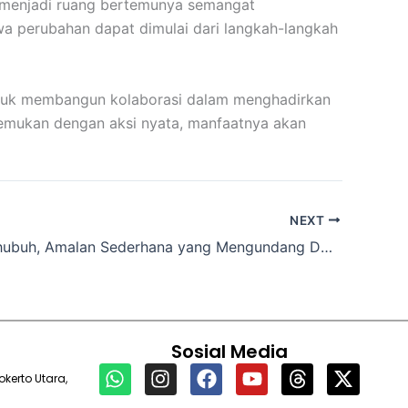
a menjadi ruang bertemunya semangat
a perubahan dapat dimulai dari langkah-langkah
ntuk membangun kolaborasi dalam menghadirkan
emukan dengan aksi nyata, manfaatnya akan
NEXT
Sedekah Shubuh, Amalan Sederhana yang Mengundang Doa Malaikat
Sosial Media
W
I
F
Y
T
X
kerto Utara,
h
n
a
o
h
-