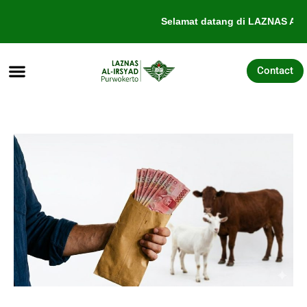
Lewati
Selamat datang di LAZNAS Al-I
ke
konten
Contact
Tentang Kami
Galang Dana
Pengajuan Bantuan