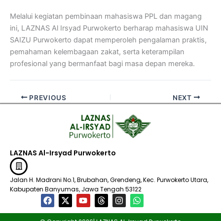
Melalui kegiatan pembinaan mahasiswa PPL dan magang
ini, LAZNAS Al Irsyad Purwokerto berharap mahasiswa UIN
SAIZU Purwokerto dapat memperoleh pengalaman praktis,
pemahaman kelembagaan zakat, serta keterampilan
profesional yang bermanfaat bagi masa depan mereka.
PREVIOUS
NEXT
LAZNAS Al-Irsyad Purwokerto
Jalan H. Madrani No.1, Brubahan, Grendeng, Kec. Purwokerto Utara,
Kabupaten Banyumas, Jawa Tengah 53122​
F
X
Y
T
I
W
a
-
o
h
n
h
c
t
u
r
s
a