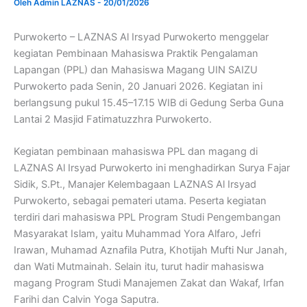
Oleh
Admin LAZNAS
-
20/01/2026
Purwokerto – LAZNAS Al Irsyad Purwokerto menggelar
kegiatan Pembinaan Mahasiswa Praktik Pengalaman
Lapangan (PPL) dan Mahasiswa Magang UIN SAIZU
Purwokerto pada Senin, 20 Januari 2026. Kegiatan ini
berlangsung pukul 15.45–17.15 WIB di Gedung Serba Guna
Lantai 2 Masjid Fatimatuzzhra Purwokerto.
Kegiatan pembinaan mahasiswa PPL dan magang di
LAZNAS Al Irsyad Purwokerto ini menghadirkan Surya Fajar
Sidik, S.Pt., Manajer Kelembagaan LAZNAS Al Irsyad
Purwokerto, sebagai pemateri utama. Peserta kegiatan
terdiri dari mahasiswa PPL Program Studi Pengembangan
Masyarakat Islam, yaitu Muhammad Yora Alfaro, Jefri
Irawan, Muhamad Aznafila Putra, Khotijah Mufti Nur Janah,
dan Wati Mutmainah. Selain itu, turut hadir mahasiswa
magang Program Studi Manajemen Zakat dan Wakaf, Irfan
Farihi dan Calvin Yoga Saputra.