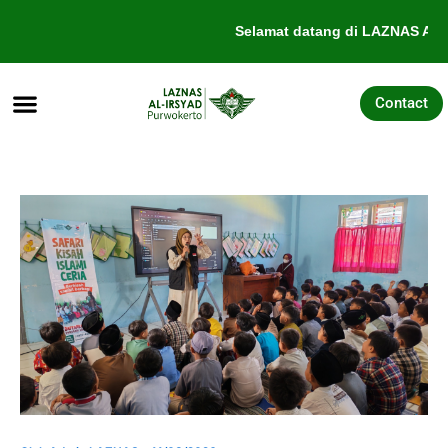
Lewati
Selamat datang di LAZNAS Al-Ir
ke
konten
Contact
Tentang Kami
Galang Dana
Pengajuan Bantuan