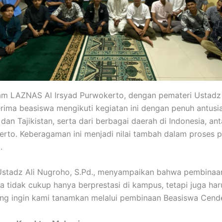
gram LAZNAS Al Irsyad Purwokerto, dengan pemateri Ustadz 
ima beasiswa mengikuti kegiatan ini dengan penuh antusias
an Tajikistan, serta dari berbagai daerah di Indonesia, an
erto. Keberagaman ini menjadi nilai tambah dalam proses
.
 Ustadz Ali Nugroho, S.Pd., menyampaikan bahwa pembinaa
tidak cukup hanya berprestasi di kampus, tetapi juga haru
yang ingin kami tanamkan melalui pembinaan Beasiswa Cend