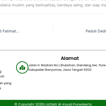
endekia muslim yang berkualitas, berdaya saing, dan siap 
Tersentuh Nasihat Ibunya, Andreas Datangi Masjid Fatimatuzzahra dan Putuskan Masuk Islam
Alamat
Jalan H. Madrani No.1, Brubahan, Grendeng, Kec. Purwo
Kabupaten Banyumas, Jawa Tengah 53122​
g
oh.
yah yang
s
© Copyright 2026| LAZNAS Al-Irsyad Purwokerto