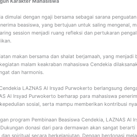
gun Karakter Mahasiswa
 dimulai dengan ngaji bersama sebagai sarana penguatan s
enerima beasiswa, yang bertujuan untuk saling mengenal,
ring session menjadi ruang refleksi dan pertukaran penga
ikan.
iatan makan bersama dan shalat berjamaah, yang menjadi b
, kegiatan malam keakraban mahasiswa Cendekia dilaksana
ngat dan harmonis.
Cendekia LAZNAS Al Irsyad Purwokerto berlangsung dengan
NAS Al Irsyad Purwokerto berharap para mahasiswa peneri
i kepedulian sosial, serta mampu memberikan kontribusi ny
ngan program Pembinaan Beasiswa Cendekia, LAZNAS Al I
n. Dukungan donasi dari para dermawan akan sangat berar
dan spiritual secara berkelanjutan. Dengan berdonasi mel