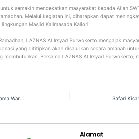
uan untuk semakin mendekatkan masyarakat kepada Allah S
madhan. Melalui kegiatan ini, diharapkan dapat meningk
ingkungan Masjid Kalimasada Kaliori.
 Ramadhan, LAZNAS Al Irsyad Purwokerto mengajak masyara
 donasi yang dititipkan akan disalurkan secara amanah unt
ng membutuhkan. Bersama LAZNAS Al Irsyad Purwokerto, 
.
LAZNAS Al Irsyad Salurkan Ifthar Ramadhan Bersama Warga Karangtengah Baturaden
Alamat