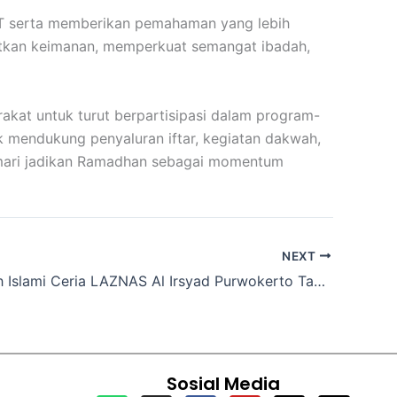
WT serta memberikan pemahaman yang lebih
atkan keimanan, memperkuat semangat ibadah,
kat untuk turut berpartisipasi dalam program-
uk mendukung penyaluran iftar, kegiatan dakwah,
mari jadikan Ramadhan sebagai momentum
NEXT
Safari Kisah Islami Ceria LAZNAS Al Irsyad Purwokerto Tanamkan Akhlak Mulia di TK Al Irsyad Sikapat Sumbang
Sosial Media