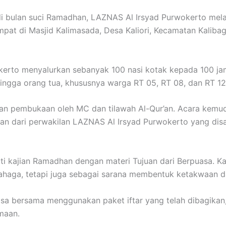
 bulan suci Ramadhan, LAZNAS Al Irsyad Purwokerto mela
mpat di Masjid Kalimasada, Desa Kaliori, Kecamatan Kaliba
kerto menyalurkan sebanyak 100 nasi kotak kepada 100 ja
 hingga orang tua, khususnya warga RT 05, RT 08, dan RT 12
gan pembukaan oleh MC dan tilawah Al-Qur’an. Acara kemu
an dari perwakilan LAZNAS Al Irsyad Purwokerto yang disa
i kajian Ramadhan dengan materi Tujuan dari Berpuasa. K
ahaga, tetapi juga sebagai sarana membentuk ketakwaan d
uasa bersama menggunakan paket iftar yang telah dibagikan
maan.