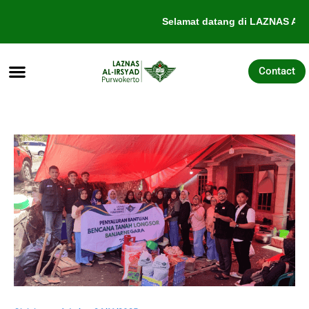
Lewati
Selamat datang di LAZNAS Al-I
ke
konten
Contact
Tentang Kami
Galang Dana
Pengajuan Bantuan