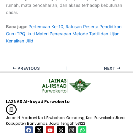
rumah, mata pencaharian, dan akses terhadap kebutuhan
dasar.
Baca juga:
Pertemuan Ke-10, Ratusan Peserta Pendidikan
Guru TPQ Ikuti Materi Penerapan Metode Tartili dan Ujian
Kenaikan Jilid
PREVIOUS
NEXT
LAZNAS Al-Irsyad Purwokerto
Jalan H. Madrani No.1, Brubahan, Grendeng, Kec. Purwokerto Utara,
Kabupaten Banyumas, Jawa Tengah 53122​
F
X
Y
T
I
W