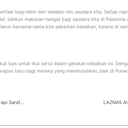
manfaat bagi lebih dari sebelas ribu saudara kita. Setiap ru
laf, bahkan makanan hangat bagi saudara kita di Palestina
 terus bersama-sama kita sebarkan kebaikan, karena di se
t luas untuk ikut serta dalam gerakan kebaikan ini. Deng
rapan baru bagi mereka yang membutuhkan, baik di Purwok
LAZNAS Al Irsyad Kembali Antar Yumna untuk Terapi Saraf dengan Layanan Ambulans Dhuafa