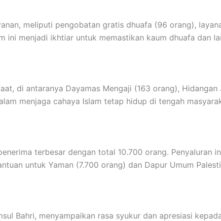
nan, meliputi pengobatan gratis dhuafa (96 orang), layan
am ini menjadi ikhtiar untuk memastikan kaum dhuafa dan l
t, di antaranya Dayamas Mengaji (163 orang), Hidangan J
 dalam menjaga cahaya Islam tetap hidup di tengah masyarak
enerima terbesar dengan total 10.700 orang. Penyaluran i
 Bantuan untuk Yaman (7.700 orang) dan Dapur Umum Palesti
sul Bahri, menyampaikan rasa syukur dan apresiasi kepada