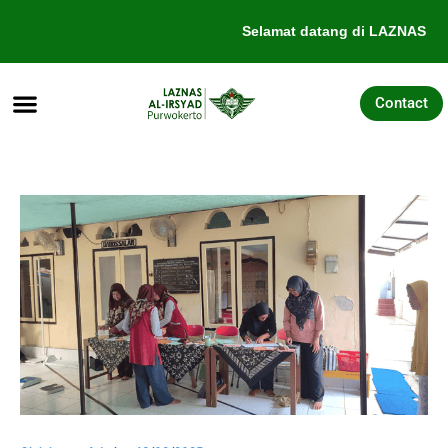
Lewati
Selamat datang di LAZNAS Al-
ke
konten
Contact
Tentang Kami
Galang Dana
Pengajuan Bantuan