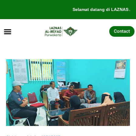
Lewati
Selamat datang di LAZNAS Al-I
ke
konten
Contact
Tentang Kami
Galang Dana
Pengajuan Bantuan