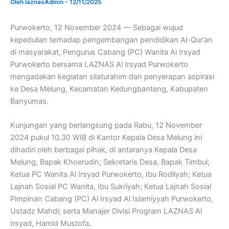
Oleh
laznasAdmin
-
12/11/2025
Purwokerto, 12 November 2024 — Sebagai wujud
kepedulian terhadap pengembangan pendidikan Al-Qur’an
di masyarakat, Pengurus Cabang (PC) Wanita Al Irsyad
Purwokerto bersama LAZNAS Al Irsyad Purwokerto
mengadakan kegiatan silaturahim dan penyerapan aspirasi
ke Desa Melung, Kecamatan Kedungbanteng, Kabupaten
Banyumas.
Kunjungan yang berlangsung pada Rabu, 12 November
2024 pukul 10.30 WIB di Kantor Kepala Desa Melung ini
dihadiri oleh berbagai pihak, di antaranya Kepala Desa
Melung, Bapak Khoerudin; Sekretaris Desa, Bapak Timbul;
Ketua PC Wanita Al Irsyad Purwokerto, Ibu Rodliyah; Ketua
Lajnah Sosial PC Wanita, Ibu Sukriyah; Ketua Lajnah Sosial
Pimpinan Cabang (PC) Al Irsyad Al Islamiyyah Purwokerto,
Ustadz Mahdi; serta Manajer Divisi Program LAZNAS Al
Irsyad, Hamid Mustofa.