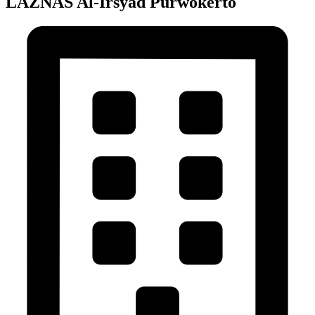
LAZNAS Al-Irsyad Purwokerto