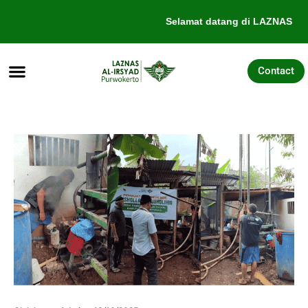
Lewati
Selamat datang di LAZNAS Al-
ke
konten
Contact
Tentang Kami
Galang Dana
Pengajuan Bantuan