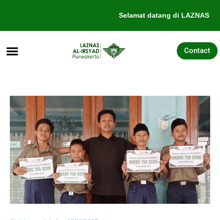
Lewati
Selamat datang di LAZNAS Al-
ke
konten
Contact
Tentang Kami
Galang Dana
Pengajuan Bantuan