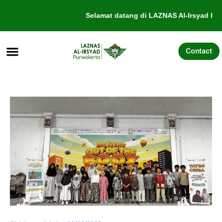
Lewati
Selamat datang di LAZNAS Al-Irsyad Purw
ke
konten
Contact
Tentang Kami
Galang Dana
Pengajuan Bantuan