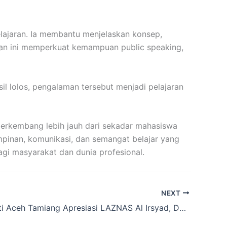
lajaran. Ia membantu menjelaskan konsep,
aman ini memperkuat kemampuan public speaking,
il lolos, pengalaman tersebut menjadi pelajaran
 berkembang lebih jauh dari sekadar mahasiswa
impinan, komunikasi, dan semangat belajar yang
gi masyarakat dan dunia profesional.
NEXT
Wakil Bupati Aceh Tamiang Apresiasi LAZNAS Al Irsyad, Dari Tanggap Banjir hingga Membangun Harapan