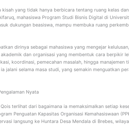
a kisah yang tidak hanya berbicara tentang ruang kelas dan 
aruq, mahasiswa Program Studi Bisnis Digital di Universi
asuk dukungan beasiswa, mampu membuka ruang perkemban
atkan dirinya sebagai mahasiswa yang mengejar kelulusan,
as akademik dan organisasi yang membentuk cara berpikir lebi
asi, koordinasi, pemecahan masalah, hingga manajemen t
g ia jalani selama masa studi, yang semakin menguatkan 
Pengalaman Nyata
Qois terlihat dari bagaimana ia memaksimalkan setiap kes
rogram Penguatan Kapasitas Organisasi Kemahasiswaan (PPK
ervasi langsung ke Huntara Desa Mendala di Brebes, wilay