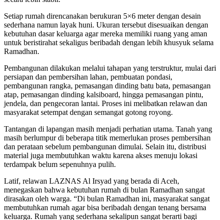
Setiap rumah direncanakan berukuran 5×6 meter dengan desain
sederhana namun layak huni. Ukuran tersebut disesuaikan dengan
kebutuhan dasar keluarga agar mereka memiliki ruang yang aman
untuk beristirahat sekaligus beribadah dengan lebih khusyuk selama
Ramadhan.
Pembangunan dilakukan melalui tahapan yang terstruktur, mulai dari
persiapan dan pembersihan lahan, pembuatan pondasi,
pembangunan rangka, pemasangan dinding batu bata, pemasangan
atap, pemasangan dinding kalsiboard, hingga pemasangan pintu,
jendela, dan pengecoran lantai. Proses ini melibatkan relawan dan
masyarakat setempat dengan semangat gotong royong.
Tantangan di lapangan masih menjadi perhatian utama. Tanah yang
masih berlumpur di beberapa titik memerlukan proses pembersihan
dan perataan sebelum pembangunan dimulai. Selain itu, distribusi
material juga membutuhkan waktu karena akses menuju lokasi
terdampak belum sepenuhnya pulih.
Latif, relawan LAZNAS Al Irsyad yang berada di Aceh,
menegaskan bahwa kebutuhan rumah di bulan Ramadhan sangat
dirasakan oleh warga. “Di bulan Ramadhan ini, masyarakat sangat
membutuhkan rumah agar bisa beribadah dengan tenang bersama
keluarga. Rumah yang sederhana sekalipun sangat berarti bagi