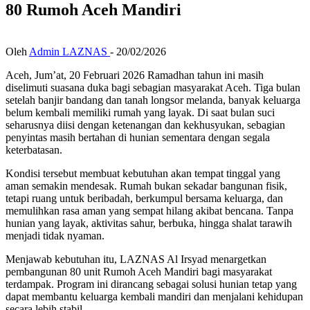
80 Rumoh Aceh Mandiri
Oleh
Admin LAZNAS
-
20/02/2026
Aceh, Jum’at, 20 Februari 2026 Ramadhan tahun ini masih
diselimuti suasana duka bagi sebagian masyarakat Aceh. Tiga bulan
setelah banjir bandang dan tanah longsor melanda, banyak keluarga
belum kembali memiliki rumah yang layak. Di saat bulan suci
seharusnya diisi dengan ketenangan dan kekhusyukan, sebagian
penyintas masih bertahan di hunian sementara dengan segala
keterbatasan.
Kondisi tersebut membuat kebutuhan akan tempat tinggal yang
aman semakin mendesak. Rumah bukan sekadar bangunan fisik,
tetapi ruang untuk beribadah, berkumpul bersama keluarga, dan
memulihkan rasa aman yang sempat hilang akibat bencana. Tanpa
hunian yang layak, aktivitas sahur, berbuka, hingga shalat tarawih
menjadi tidak nyaman.
Menjawab kebutuhan itu, LAZNAS Al Irsyad menargetkan
pembangunan 80 unit Rumoh Aceh Mandiri bagi masyarakat
terdampak. Program ini dirancang sebagai solusi hunian tetap yang
dapat membantu keluarga kembali mandiri dan menjalani kehidupan
secara lebih stabil.