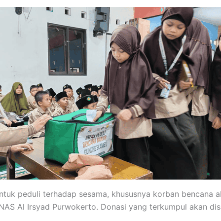
 untuk peduli terhadap sesama, khususnya korban bencana al
ZNAS Al Irsyad Purwokerto. Donasi yang terkumpul akan di