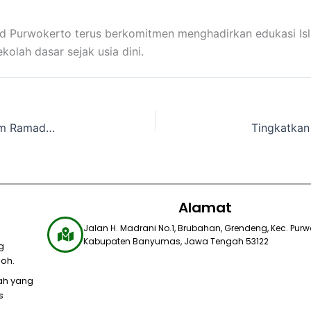
rsyad Purwokerto terus berkomitmen menghadirkan edukasi
olah dasar sejak usia dini.
LAZNAS Al Irsyad Purwokerto Sinergikan Program Ramadhan Bersama PAR MAFAZA
Alamat
Jalan H. Madrani No.1, Brubahan, Grendeng, Kec. Purwo
Kabupaten Banyumas, Jawa Tengah 53122​
g
oh.
yah yang
s