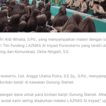
 Tri Aldi Winata, S.Pd., yang menyampaikan materi dengan 
i Tim Funding LAZNAS Al Irsyad Purwokerto yang terdiri dari 
ing dan Komunikasi, Oktia Ningsih, S.E.
wokerto, Ust. Angga Utama Putra, S.E.Sy., S.Pd., menyamp
orban banjir di kawasan Gunung Slamet.
alangan dana untuk para korban banjir Gunung Slamet. Alh
osial kami sering disalurkan melalui LAZNAS Al Irsyad,” uj