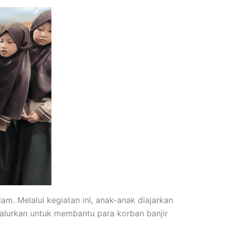
am. Melalui kegiatan ini, anak-anak diajarkan
salurkan untuk membantu para korban banjir