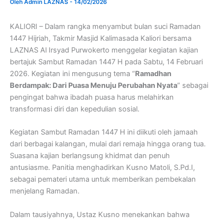
Oleh
Admin LAZNAS
-
14/02/2026
KALIORI – Dalam rangka menyambut bulan suci Ramadan
1447 Hijriah, Takmir Masjid Kalimasada Kaliori bersama
LAZNAS Al Irsyad Purwokerto menggelar kegiatan kajian
bertajuk Sambut Ramadan 1447 H pada Sabtu, 14 Februari
2026. Kegiatan ini mengusung tema “
Ramadhan
Berdampak: Dari Puasa Menuju Perubahan Nyata
” sebagai
pengingat bahwa ibadah puasa harus melahirkan
transformasi diri dan kepedulian sosial.
Kegiatan Sambut Ramadan 1447 H ini diikuti oleh jamaah
dari berbagai kalangan, mulai dari remaja hingga orang tua.
Suasana kajian berlangsung khidmat dan penuh
antusiasme. Panitia menghadirkan Kusno Matoli, S.Pd.I,
sebagai pemateri utama untuk memberikan pembekalan
menjelang Ramadan.
Dalam tausiyahnya, Ustaz Kusno menekankan bahwa