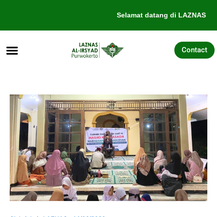
Lewati
Selamat datang di LAZNAS Al-
ke
konten
Contact
Tentang Kami
Galang Dana
Pengajuan Bantuan