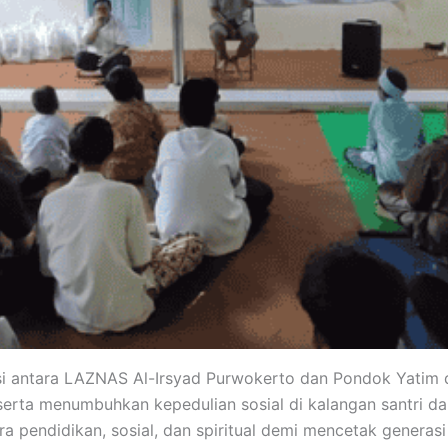
rasi antara LAZNAS Al-Irsyad Purwokerto dan Pondok Yati
rta menumbuhkan kepedulian sosial di kalangan santri dan
 pendidikan, sosial, dan spiritual demi mencetak generasi