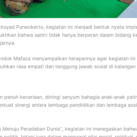
Irsyad Purwokerto, kegiatan ini menjadi bentuk nyata impl
uktikan bahwa santri tidak hanya berperan dalam bidang kea
jarnya.
ndok Mafaza menyampaikan harapannya agar kegiatan ini te
uhkan rasa empati dan tanggung jawab sosial di kalangan sa
 dan penuh keceriaan, diiringi senyum bahagia anak-anak ya
mperkuat sinergi antara lembaga pendidikan dan lembaga 
a Menuju Peradaban Dunia”
,
kegiatan ini menegaskan bahwa
 politik, tetapi juga dalam mengawal nilai moral, spiritu