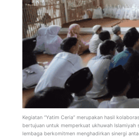
Kegiatan “Yatim Ceria” merupakan hasil kolabo
bertujuan untuk memperkuat ukhuwah Islamiyah se
lembaga berkomitmen menghadirkan sinergi antara