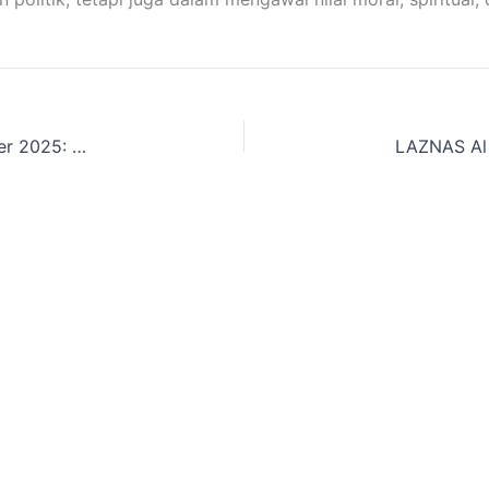
Telah Terbit! Majalah Lentera Ummat Edisi Oktober 2025: Sedekah yang Menyalakan Jiwa Aktivis Muda