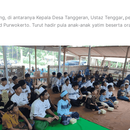
ing, di antaranya Kepala Desa Tanggeran, Ustaz Tenggar
,
p
d Purwokerto. Turut hadir pula anak-anak yatim beserta o