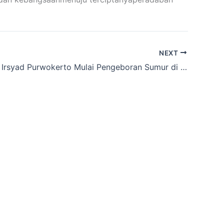
NEXT
LAZNAS Al Irsyad Purwokerto Mulai Pengeboran Sumur di Mushalla Ar-Rahman Panusupan