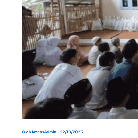
Oleh
laznasAdmin
-
22/10/2025