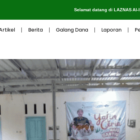
Selamat datang di LAZNAS Al-Irsyad Purwokerto
Artikel
Berita
Galang Dana
Laporan
P