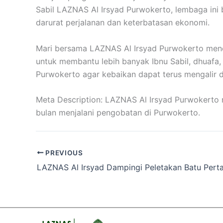
Sabil LAZNAS Al Irsyad Purwokerto, lembaga ini
darurat perjalanan dan keterbatasan ekonomi.
Mari bersama LAZNAS Al Irsyad Purwokerto meneb
untuk membantu lebih banyak Ibnu Sabil, dhuafa,
Purwokerto agar kebaikan dapat terus mengalir 
Meta Description: LAZNAS Al Irsyad Purwokerto m
bulan menjalani pengobatan di Purwokerto.
PREVIOUS