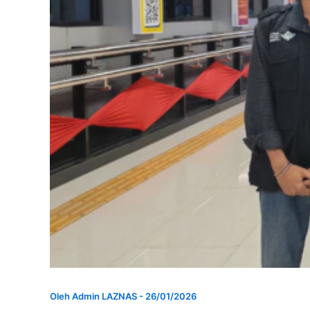
Oleh
Admin LAZNAS
-
26/01/2026