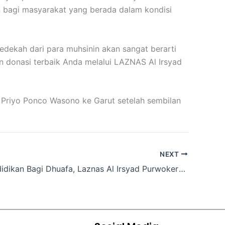
n bagi masyarakat yang berada dalam kondisi
dekah dari para muhsinin akan sangat berarti
n donasi terbaik Anda melalui LAZNAS Al Irsyad
 Priyo Ponco Wasono ke Garut setelah sembilan
NEXT
Peduli Pendidikan Bagi Dhuafa, Laznas Al Irsyad Purwokerto Salurkan Beasiswa Pendidikan Orang Tua Asuh