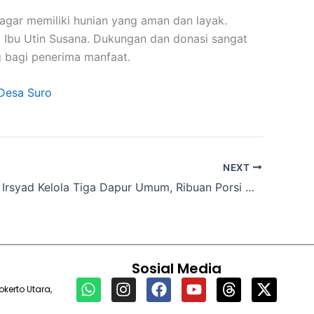
agar memiliki hunian yang aman dan layak.
Ibu Utin Susana. Dukungan dan donasi sangat
 bagi penerima manfaat.
 Desa Suro
NEXT
LAZNAS Al Irsyad Kelola Tiga Dapur Umum, Ribuan Porsi Makanan Disalurkan untuk Penyintas Banjir Aceh Tamiang
Sosial Media
W
I
F
Y
T
X
kerto Utara,
h
n
a
o
h
-