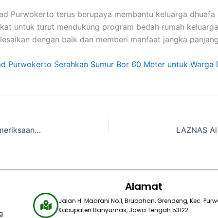
yad Purwokerto terus berupaya membantu keluarga dhuafa 
at untuk turut mendukung program bedah rumah keluarga 
lesaikan dengan baik dan memberi manfaat jangka panjang
rsyad Purwokerto Serahkan Sumur Bor 60 Meter untuk Warga
Posko LAZNAS Al Irsyad Aceh Tamiang Gelar Pemeriksaan Kesehatan Gratis dan Lanjutkan Perbaikan Sumber Air Bersih
Alamat
Jalan H. Madrani No.1, Brubahan, Grendeng, Kec. Purwo
Kabupaten Banyumas, Jawa Tengah 53122​
g