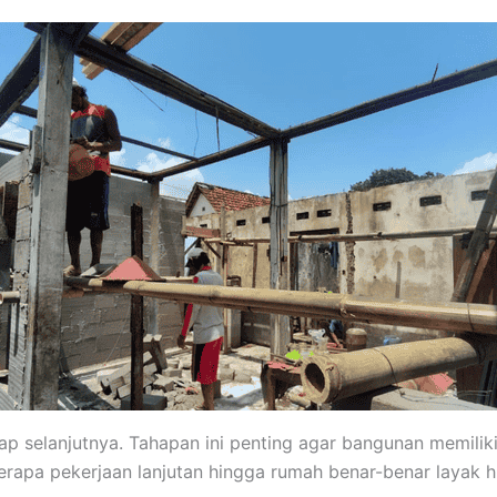
 selanjutnya. Tahapan ini penting agar bangunan memiliki
erapa pekerjaan lanjutan hingga rumah benar-benar layak h