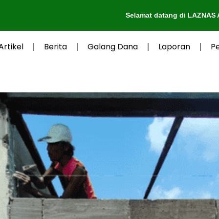
Selamat datang di LAZNAS Al-Irsyad Purwok
Artikel
Berita
Galang Dana
Laporan
P