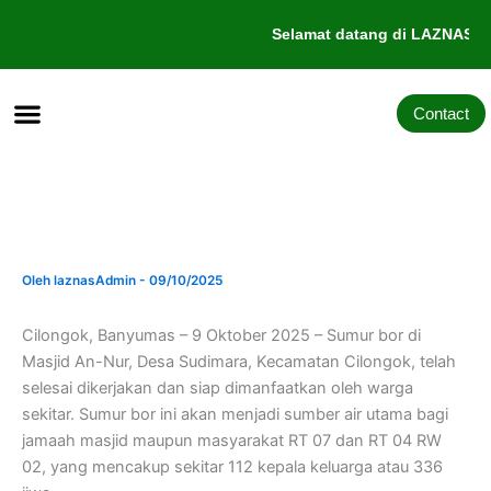
Lewati
Selamat datang di LAZNAS Al
ke
konten
Contact
Tentang Kami
Galang Dana
Pengajuan Bantuan
Oleh
laznasAdmin
-
09/10/2025
Cilongok, Banyumas – 9 Oktober 2025 – Sumur bor di
Masjid An-Nur, Desa Sudimara, Kecamatan Cilongok, telah
selesai dikerjakan dan siap dimanfaatkan oleh warga
sekitar. Sumur bor ini akan menjadi sumber air utama bagi
jamaah masjid maupun masyarakat RT 07 dan RT 04 RW
02, yang mencakup sekitar 112 kepala keluarga atau 336