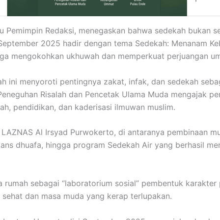
aku Pemimpin Redaksi, menegaskan bahwa sedekah bukan se
si September 2025 hadir dengan tema Sedekah: Menanam Ke
juga mengokohkan ukhuwah dan memperkuat perjuangan uma
h ini menyoroti pentingnya zakat, infak, dan sedekah seba
lar Peneguhan Risalah dan Pencetak Ulama Muda mengajak 
h, pendidikan, dan kaderisasi ilmuwan muslim.
f LAZNAS Al Irsyad Purwokerto, di antaranya pembinaan mu
ans dhuafa, hingga program Sedekah Air yang berhasil meng
ya rumah sebagai “laboratorium sosial” pembentuk karakter
sehat dan masa muda yang kerap terlupakan.