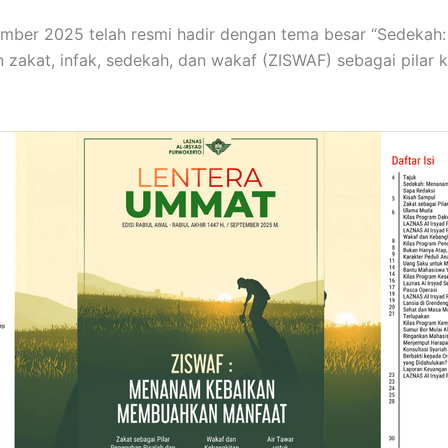
ember 2025 telah resmi hadir dengan tema besar “Sedeka
 zakat, infak, sedekah, dan wakaf (ZISWAF) sebagai pilar