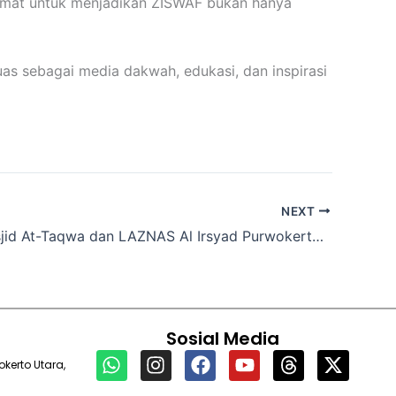
umat untuk menjadikan ZISWAF bukan hanya
uas sebagai media dakwah, edukasi, dan inspirasi
NEXT
Takmir Masjid At-Taqwa dan LAZNAS Al Irsyad Purwokerto Gelar Cek Kesehatan Gratis dan Baksos
Sosial Media
W
I
F
Y
T
X
kerto Utara,
h
n
a
o
h
-