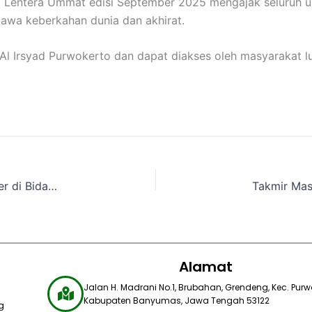
, Lentera Ummat edisi September 2025 mengajak seluruh 
awa keberkahan dunia dan akhirat.
 Al Irsyad Purwokerto dan dapat diakses oleh masyarakat l
Beasiswa Cendekia Luluskan Nadhif, Siap Berkarier di Bidang AI
Alamat
Jalan H. Madrani No.1, Brubahan, Grendeng, Kec. Purwo
Kabupaten Banyumas, Jawa Tengah 53122​
g