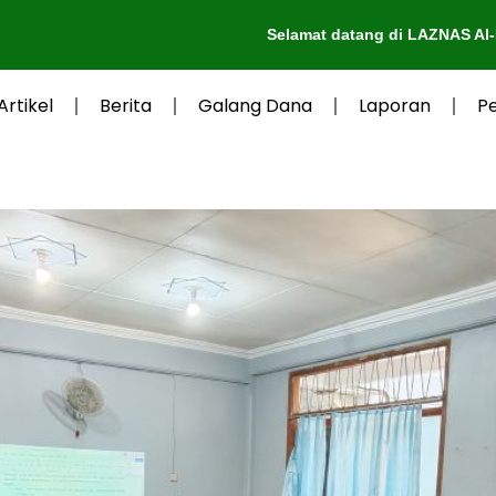
Selamat datang di LAZNAS Al-Irsyad Purwokerto
Artikel
Berita
Galang Dana
Laporan
P