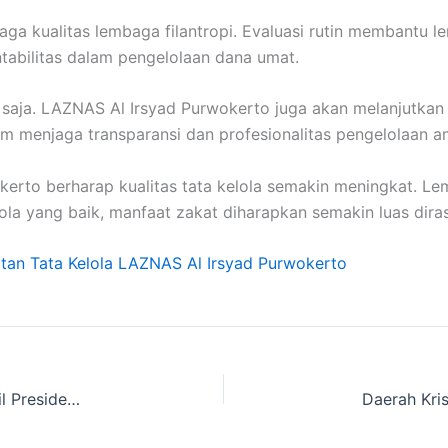
jaga kualitas lembaga filantropi. Evaluasi rutin membantu 
ntabilitas dalam pengelolaan dana umat.
al saja. LAZNAS Al Irsyad Purwokerto juga akan melanjutkan
am menjaga transparansi dan profesionalitas pengelolaan 
wokerto berharap kualitas tata kelola semakin meningkat. 
la yang baik, manfaat zakat diharapkan semakin luas dira
tan Tata Kelola LAZNAS Al Irsyad Purwokerto
Menjaga Amanah,Penerima Beasiswa hingga Wakil Presiden BEM