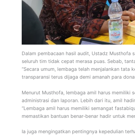
Dalam pembacaan hasil audit, Ustadz Musthofa sel
seluruh tim tidak cepat merasa puas. Sebab, tan
“Secara umum, lembaga telah menjalankan tata 
transparansi terus dijaga demi amanah para donat
Menurut Musthofa, lembaga amil harus memiliki se
administrasi dan laporan. Lebih dari itu, amil 
“Lembaga amil harus memiliki semangat fastabiqu
memastikan bantuan benar-benar hadir untuk me
Ia juga mengingatkan pentingnya kepedulian ter