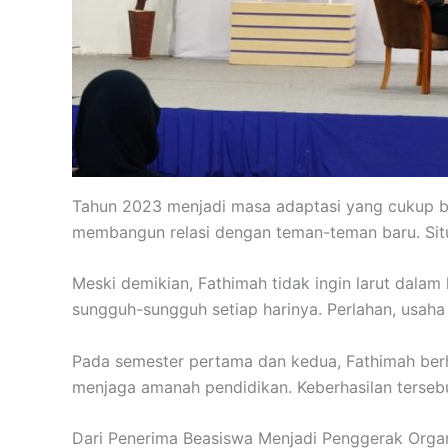
Tahun 2023 menjadi masa adaptasi yang cukup be
membangun relasi dengan teman-teman baru. Situ
Meski demikian, Fathimah tidak ingin larut dala
sungguh-sungguh setiap harinya. Perlahan, usah
Pada semester pertama dan kedua, Fathimah berha
menjaga amanah pendidikan. Keberhasilan terseb
Dari Penerima Beasiswa Menjadi Penggerak Organ