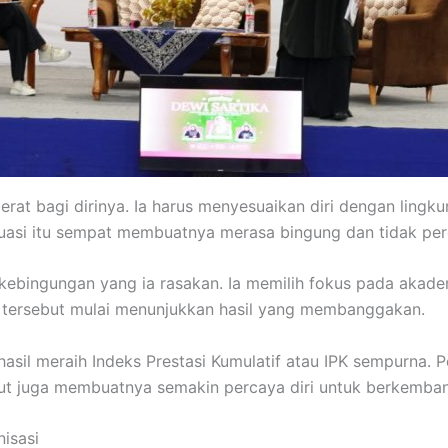
rat bagi dirinya. Ia harus menyesuaikan diri dengan ling
asi itu sempat membuatnya merasa bingung dan tidak perc
m kebingungan yang ia rasakan. Ia memilih fokus pada akad
a tersebut mulai menunjukkan hasil yang membanggakan.
sil meraih Indeks Prestasi Kumulatif atau IPK sempurna. 
ut juga membuatnya semakin percaya diri untuk berkemban
isasi