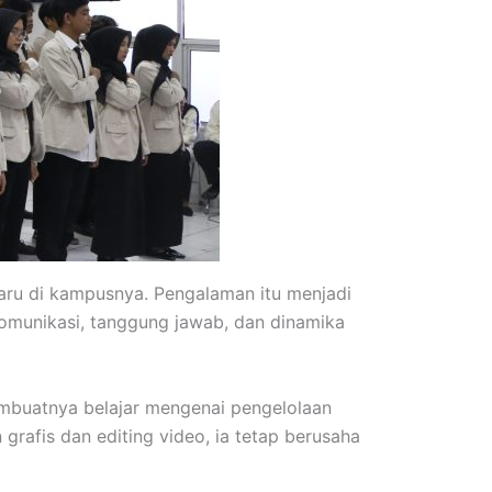
ru di kampusnya. Pengalaman itu menjadi
 komunikasi, tanggung jawab, dan dinamika
mbuatnya belajar mengenai pengelolaan
rafis dan editing video, ia tetap berusaha