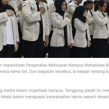
 kepanitiaan Pengenalan Kehidupan Kampus Mahasiswa Ba
erja sama tim. Dari kegiatan tersebut, ia belajar tentang
g media dalam organisasi kampus. Tanggung jawab itu me
Meski belum menguasai keterampilan teknis seperti desain g