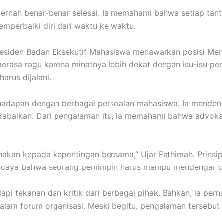
 pernah benar-benar selesai. Ia memahami bahwa setiap 
mperbaiki diri dari waktu ke waktu.
 Presiden Badan Eksekutif Mahasiswa menawarkan posisi Me
erasa ragu karena minatnya lebih dekat dengan isu-isu p
arus dijalani.
hadapan dengan berbagai persoalan mahasiswa. Ia mendeng
erabaikan. Dari pengalaman itu, ia memahami bahwa advo
akan kepada kepentingan bersama,” Ujar Fathimah. Prinsip
 percaya bahwa seorang pemimpin harus mampu mendengar 
pi tekanan dan kritik dari berbagai pihak. Bahkan, ia pe
am forum organisasi. Meski begitu, pengalaman tersebut 