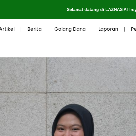
Selamat datang di LAZNAS Al-Irsyad Purwokerto
Artikel
Berita
Galang Dana
Laporan
P