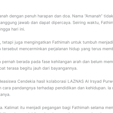
ah dengan penuh harapan dan doa. Nama “Amanah” tidak ha
anggung jawab dan dapat dipercaya. Seiring waktu, Fath
gga hari ini.
i, tetapi juga mengingatkan Fathimah untuk tumbuh menjad
 tersebut mencerminkan perjalanan hidup yang terus memben
 Ia pernah berada pada fase kehilangan arah dan belum memi
pat terasa begitu jauh dari bayangannya.
easiswa Cendekia hasil kolaborasi LAZNAS Al Irsyad Pur
h cara pandangnya terhadap pendidikan dan kehidupan. Ia 
danya.
ya. Kalimat itu menjadi pegangan bagi Fathimah selama men