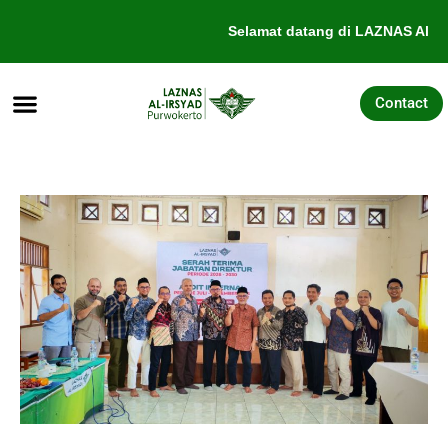
Lewati
Selamat datang di LAZNAS Al-Irs
ke
konten
Contact
Tentang Kami
Galang Dana
Pengajuan Bantuan