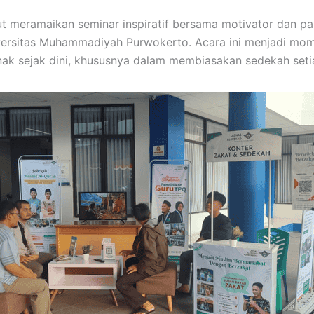
meramaikan seminar inspiratif bersama motivator dan paka
versitas Muhammadiyah Purwokerto. Acara ini menjadi mom
k sejak dini, khususnya dalam membiasakan sedekah setia