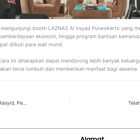
pat mengunjungi booth LAZNAS Al Irsyad Purwokerto yang 
, pemberdayaan ekonomi, hingga program bantuan kemanusiaa
t diikuti para wali murid.
cara ini diharapkan dapat mendorong lebih banyak kelua
k akan terus tumbuh dan memberikan manfaat bagi sesama.
Dari Berjualan Jajanan hingga Lolos ke UI: Kisah Rasyid, Penerima Beasiswa OTA LAZNAS Al Irsyad
Tela
Alamat