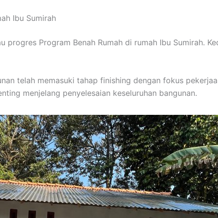
mah Ibu Sumirah
au progres Program Benah Rumah di rumah Ibu Sumirah. Ked
n telah memasuki tahap finishing dengan fokus pekerjaa
enting menjelang penyelesaian keseluruhan bangunan.