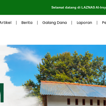
Selamat datang di LAZNAS Al-Irsyad Purwokerto
Artikel
Berita
Galang Dana
Laporan
P