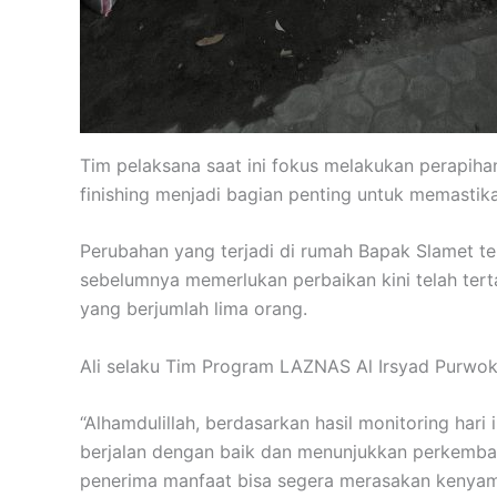
Tim pelaksana saat ini fokus melakukan perapi
finishing menjadi bagian penting untuk memastik
Perubahan yang terjadi di rumah Bapak Slamet t
sebelumnya memerlukan perbaikan kini telah tert
yang berjumlah lima orang.
Ali selaku Tim Program LAZNAS Al Irsyad Purwok
“Alhamdulillah, berdasarkan hasil monitoring har
berjalan dengan baik dan menunjukkan perkembang
penerima manfaat bisa segera merasakan kenyamana