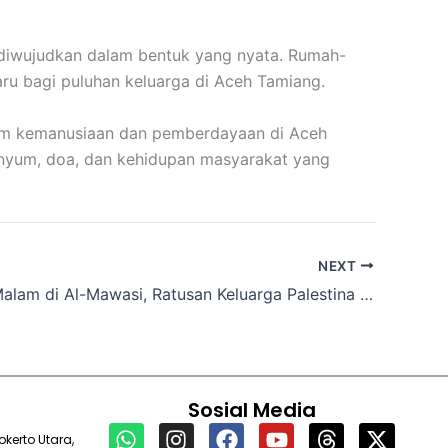
diwujudkan dalam bentuk yang nyata. Rumah-
aru bagi puluhan keluarga di Aceh Tamiang.
gram kemanusiaan dan pemberdayaan di Aceh
senyum, doa, dan kehidupan masyarakat yang
NEXT
Serangan Malam di Al-Mawasi, Ratusan Keluarga Palestina Kehilangan Tempat Berlindung dalam Sekejap
Sosial Media
W
I
F
Y
T
X
kerto Utara,