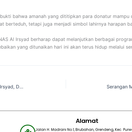
 bukti bahwa amanah yang dititipkan para donatur mampu 
at berteduh, tetapi juga menjadi simbol lahirnya harapan b
ZNAS Al Irsyad berharap dapat melanjutkan berbagai pro
baikan yang ditunaikan hari ini akan terus hidup melalui 
Wakil Bupati Aceh Tamiang Apresiasi LAZNAS Al Irsyad, Dari Tanggap Banjir hingga Membangun Harapan
Alamat
Jalan H. Madrani No.1, Brubahan, Grendeng, Kec. Purwo