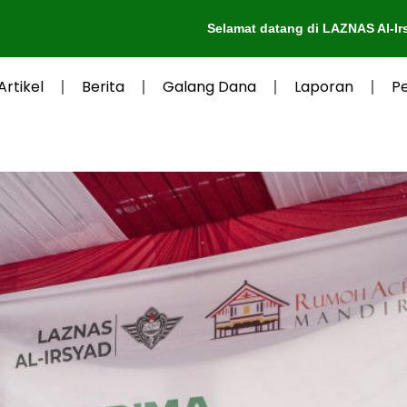
Selamat datang di LAZNAS Al-Irsyad Purwokert
Artikel
Berita
Galang Dana
Laporan
P