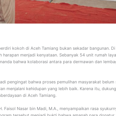
rdiri kokoh di Aceh Tamiang bukan sekadar bangunan. Di b
ah harapan menjadi kenyataan. Sebanyak 54 unit rumah lay
penanda bahwa kolaborasi antara para dermawan dan lem
adi pengingat bahwa proses pemulihan masyarakat belum s
n menjalani kehidupan yang lebih baik. Karena itu, dukunga
mberdayaan di Aceh Tamiang.
. H. Faisol Nasar bin Madi, M.A., menyampaikan rasa syuku
rogram tersebut menjadi bukti bahwa amanah para donatur