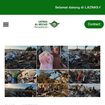
Lewati
Selamat datang di LAZNAS Al-I
ke
konten
Contact
Tentang Kami
Galang Dana
Pengajuan Bantuan