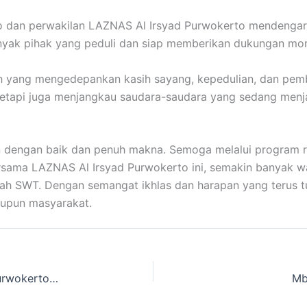
to dan perwakilan LAZNAS Al Irsyad Purwokerto mendengark
yak pihak yang peduli dan siap memberikan dukungan mora
wah yang mengedepankan kasih sayang, kepedulian, dan p
, tetapi juga menjangkau saudara-saudara yang sedang me
lan dengan baik dan penuh makna. Semoga melalui program r
rsama LAZNAS Al Irsyad Purwokerto ini, semakin banyak wa
Allah SWT. Dengan semangat ikhlas dan harapan yang ter
aupun masyarakat.
Penutupan PLM SMA IT Al Irsyad Al Islamiyyah Purwokerto, LAZNAS Al Irsyad Hadirkan Cek Kesehatan Gratis
Mb