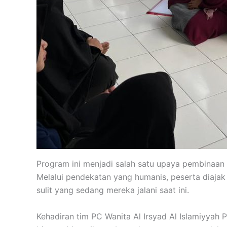
Program ini menjadi salah satu upaya pembinaan y
Melalui pendekatan yang humanis, peserta diaja
sulit yang sedang mereka jalani saat ini.
Kehadiran tim PC Wanita Al Irsyad Al Islamiyya