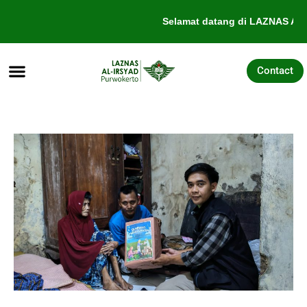
Lewati
Selamat datang di LAZNAS Al-I
ke
konten
Contact
Tentang Kami
Galang Dana
Pengajuan Bantuan