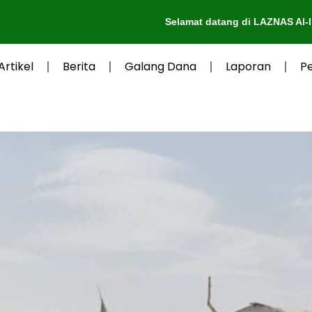
Selamat datang di LAZNAS Al-Irsyad Purwokert
Artikel
Berita
Galang Dana
Laporan
P