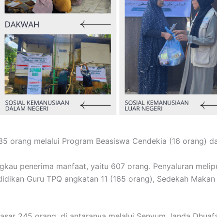
 35 orang melalui Program Beasiswa Cendekia (16 orang) d
u penerima manfaat, yaitu 607 orang. Penyaluran meliputi
didikan Guru TPQ angkatan 11 (165 orang), Sedekah Makan 
sar 245 orang, di antaranya melalui Senyum Janda Dhuafa 