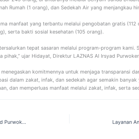
enah Rumah (1 orang), dan Sedekah Air yang menjangkau hi
ma manfaat yang terbantu melalui pengobatan gratis (112 o
), serta bakti sosial kesehatan (105 orang).
tersalurkan tepat sasaran melalui program-program kami. 
pihak,” ujar Hidayat, Direktur LAZNAS Al Irsyad Purwoker
rto menegaskan komitmennya untuk menjaga transparansi d
pasi dalam zakat, infak, dan sedekah agar semakin banyak
n, dan memperluas manfaat melalui zakat, infak, serta se
Rencanakan Pengeboran Sumur, LAZNAS Al Irsyad Purwokerto Lakukan Koordinasi Awal dengan Warga Sekitar Masjid Al Huda Darmakradenan