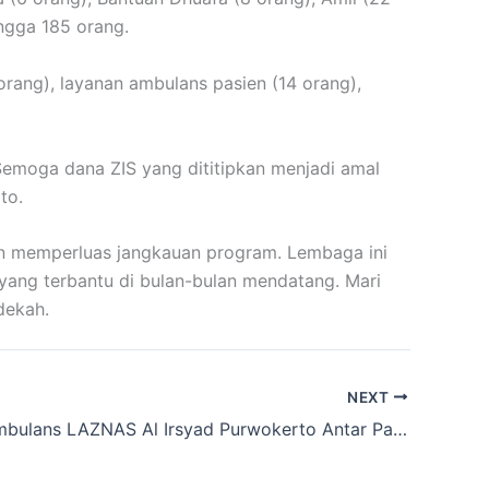
ngga 185 orang.
rang), layanan ambulans pasien (14 orang),
Semoga dana ZIS yang dititipkan menjadi amal
to.
an memperluas jangkauan program. Lembaga ini
 yang terbantu di bulan-bulan mendatang. Mari
dekah.
NEXT
Layanan Ambulans LAZNAS Al Irsyad Purwokerto Antar Pasien Dhuafa dari Solo ke Sumbang