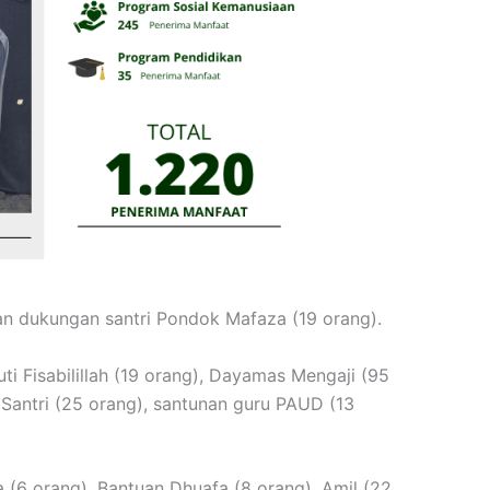
an dukungan santri Pondok Mafaza (19 orang).
 Fisabilillah (19 orang), Dayamas Mengaji (95
Santri (25 orang), santunan guru PAUD (13
(6 orang), Bantuan Dhuafa (8 orang), Amil (22