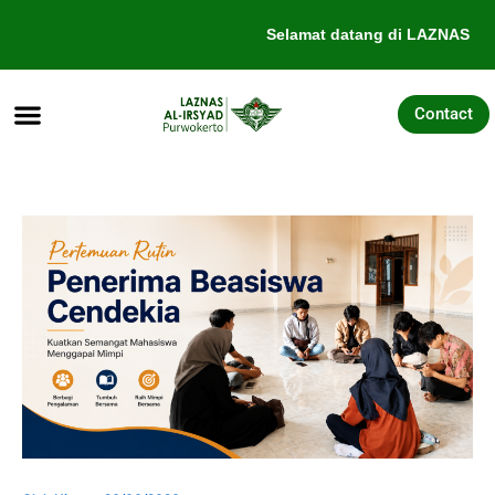
Lewati
Selamat datang di LAZNAS Al-
ke
konten
Contact
Tentang Kami
Galang Dana
Pengajuan Bantuan