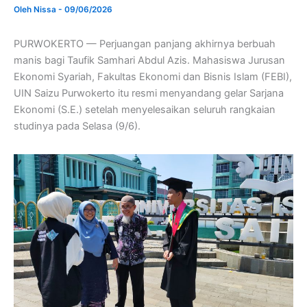
Oleh
Nissa
-
09/06/2026
PURWOKERTO — Perjuangan panjang akhirnya berbuah
manis bagi Taufik Samhari Abdul Azis. Mahasiswa Jurusan
Ekonomi Syariah, Fakultas Ekonomi dan Bisnis Islam (FEBI),
UIN Saizu Purwokerto itu resmi menyandang gelar Sarjana
Ekonomi (S.E.) setelah menyelesaikan seluruh rangkaian
studinya pada Selasa (9/6).