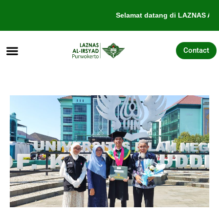
Lewati
Selamat datang di LAZNAS Al-I
ke
konten
Contact
Tentang Kami
Galang Dana
Pengajuan Bantuan