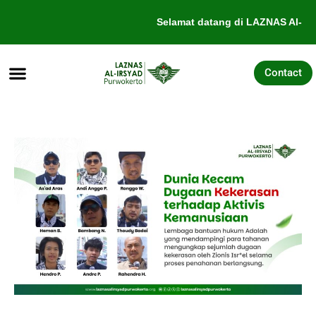
Lewati
Selamat datang di LAZNAS Al-Irsy
ke
konten
Contact
Tentang Kami
Galang Dana
Pengajuan Bantuan