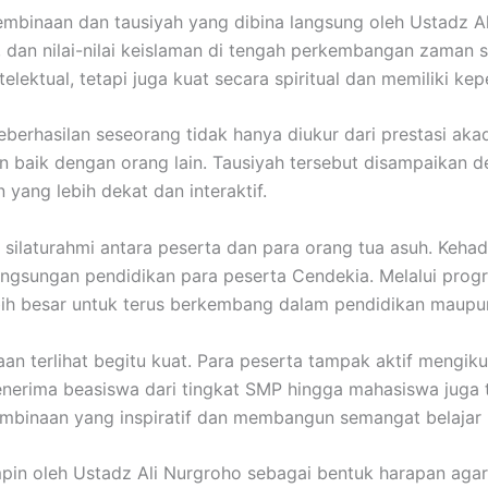
 pembinaan dan tausiyah yang dibina langsung oleh Ustadz A
an nilai-nilai keislaman di tengah perkembangan zaman saa
elektual, tetapi juga kuat secara spiritual dan memiliki ke
erhasilan seseorang tidak hanya diukur dari prestasi aka
n baik dengan orang lain. Tausiyah tersebut disampaikan
ng lebih dekat dan interaktif.
g silaturahmi antara peserta dan para orang tua asuh. Keha
ngsungan pendidikan para peserta Cendekia. Melalui progr
ih besar untuk terus berkembang dalam pendidikan maupun
n terlihat begitu kuat. Para peserta tampak aktif mengikut
nerima beasiswa dari tingkat SMP hingga mahasiswa juga 
embinaan yang inspiratif dan membangun semangat belajar
pin oleh Ustadz Ali Nurgroho sebagai bentuk harapan aga