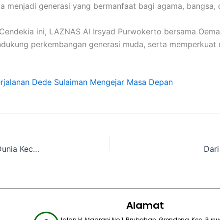
ta menjadi generasi yang bermanfaat bagi agama, bangsa, 
Cendekia ini, LAZNAS Al Irsyad Purwokerto bersama Oema
dukung perkembangan generasi muda, serta memperkuat ni
rjalanan Dede Sulaiman Mengejar Masa Depan
Relawan Indonesia Bebas dari Penahanan Israel, Dunia Kecam Dugaan Kekerasan terhadap Aktivis Kemanusiaan
Dar
Alamat
Jalan H. Madrani No.1, Brubahan, Grendeng, Kec. Purwo