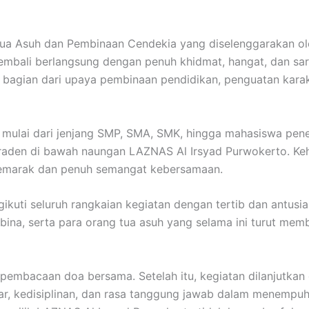
a Asuh dan Pembinaan Cendekia yang diselenggarakan ol
bali berlangsung dengan penuh khidmat, hangat, dan sarat
 bagian dari upaya pembinaan pendidikan, penguatan karakt
wa mulai dari jenjang SMP, SMA, SMK, hingga mahasiswa pe
den di bawah naungan LAZNAS Al Irsyad Purwokerto. Kehad
semarak dan penuh semangat kebersamaan.
ngikuti seluruh rangkaian kegiatan dengan tertib dan antus
ina, serta para orang tua asuh yang selama ini turut me
embacaan doa bersama. Setelah itu, kegiatan dilanjutkan
r, kedisiplinan, dan rasa tanggung jawab dalam menempuh