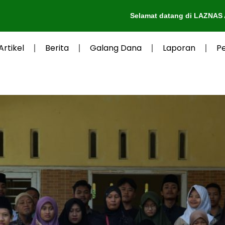
Selamat datang di LAZNAS Al-Irsyad Purw
Artikel
Berita
Galang Dana
Laporan
P