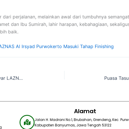
 dari perjalanan, melainkan awal dari tumbuhnya semangat
lamet dan Ibu Sumirah, lahir harapan, kebahagiaan, sekalig
ih baik.
ZNAS Al Irsyad Purwokerto Masuki Tahap Finishing
Dari Banyumas hingga Pulau Ende, Sumur Air Tawar LAZNAS Al Irsyad Hadirkan Harapan Baru bagi Ribuan Muslim
Alamat
Jalan H. Madrani No.1, Brubahan, Grendeng, Kec. Purwo
Kabupaten Banyumas, Jawa Tengah 53122​
g