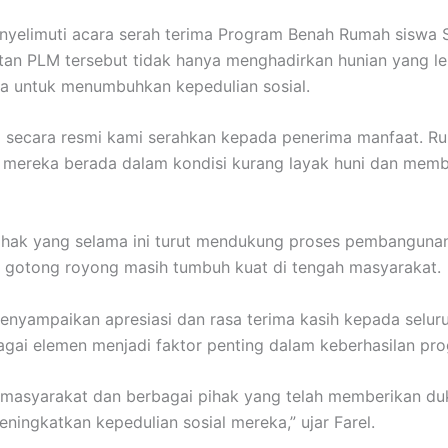
yelimuti acara serah terima Program Benah Rumah siswa S
tan PLM tersebut tidak hanya menghadirkan hunian yang leb
wa untuk menumbuhkan kepedulian sosial.
g secara resmi kami serahkan kepada penerima manfaat. R
k mereka berada dalam kondisi kurang layak huni dan me
 pihak yang selama ini turut mendukung proses pembangunan
 gotong royong masih tumbuh kuat di tengah masyarakat.
nyampaikan apresiasi dan rasa terima kasih kepada selur
gai elemen menjadi faktor penting dalam keberhasilan pro
 masyarakat dan berbagai pihak yang telah memberikan du
ningkatkan kepedulian sosial mereka,” ujar Farel.