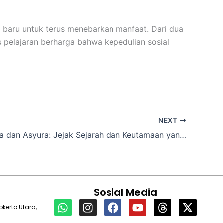
 baru untuk terus menebarkan manfaat. Dari dua
us pelajaran berharga bahwa kepedulian sosial
NEXT
Puasa Tasua dan Asyura: Jejak Sejarah dan Keutamaan yang Menghidupkan Muharram
Sosial Media
W
I
F
Y
T
X
kerto Utara,
h
n
a
o
h
-