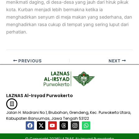
menikmati daging, di desa-desa yang jauh dari hiruk pikuk
kota. Kurban menjadi lebih bermakna ketika ia
menghadirkan senyum di meja makan yang sederhana, dan
menghadirkan rasa cukup di tempat yang sering luput dari
perhatian.
PREVIOUS
NEXT
LAZNAS Al-Irsyad Purwokerto
Jalan H. Madrani No.1, Brubahan, Grendeng, Kec. Purwokerto Utara,
Kabupaten Banyumas, Jawa Tengah 53122​
F
X
Y
T
I
W
a
-
o
h
n
h
c
t
u
r
s
a
© Copyright 2026| LAZNAS Al-Irsyad Purwokerto