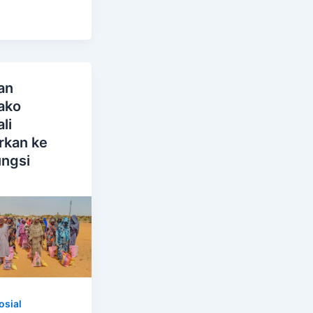
an
ako
li
rkan ke
ngsi
n
osial