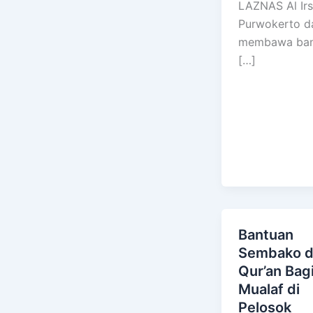
LAZNAS Al Ir
Purwokerto d
membawa ban
[…]
Bantuan
Sembako d
Qur’an Bag
Mualaf di
Pelosok