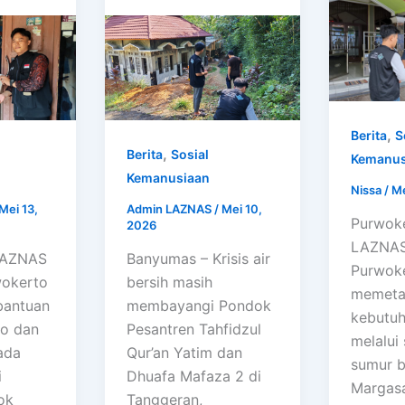
,
Berita
S
,
Berita
Sosial
Kemanus
Kemanusiaan
Nissa
/
Me
Mei 13,
Admin LAZNAS
/
Mei 10,
Purwoke
2026
LAZNAS 
LAZNAS
Banyumas – Krisis air
Purwoke
wokerto
bersih masih
memeta
bantuan
membayangi Pondok
kebutuh
o dan
Pesantren Tahfidzul
melalui 
ada
Qur’an Yatim dan
sumur b
i
Dhuafa Mafaza 2 di
Margasa
ok
Tanggeran,