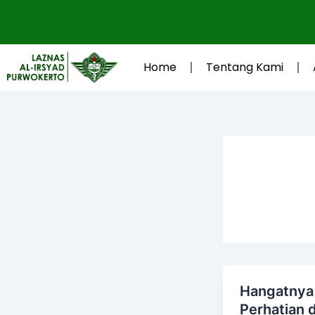
Lewati
ke
konten
Home
Tentang Kami
Hangatnya
Perhatian d