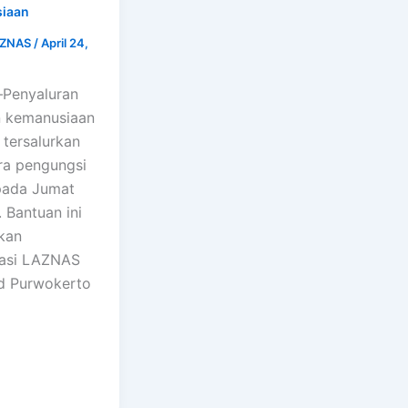
iaan
AZNAS
/
April 24,
Penyaluran
n kemanusiaan
 tersalurkan
ra pengungsi
pada Jumat
 Bantuan ini
kan
rasi LAZNAS
ad Purwokerto