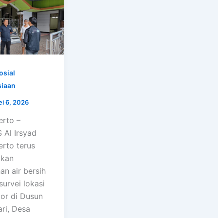
osial
iaan
i 6, 2026
rto –
Al Irsyad
rto terus
kan
an air bersih
survei lokasi
or di Dusun
ri, Desa