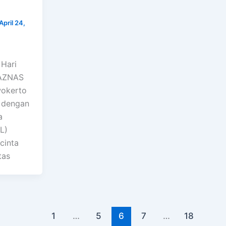
April 24,
 Hari
LAZNAS
wokerto
i dengan
a
L)
cinta
tas
1
…
5
6
7
…
18