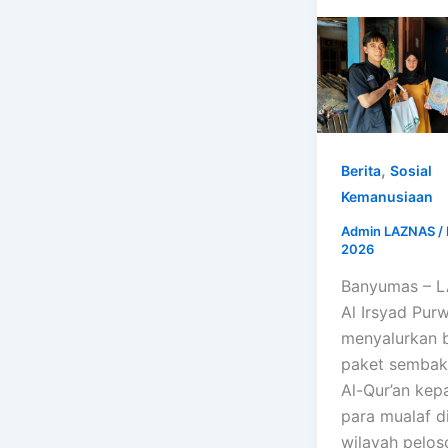
,
Berita
Sosial
Kemanusiaan
Admin LAZNAS
/
2026
Banyumas – 
Al Irsyad Pur
menyalurkan 
paket sembak
Al-Qur’an kep
para mualaf d
wilayah pelos