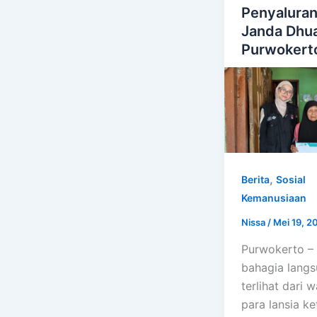
Penyalura
Janda Dhua
Purwokert
,
Berita
Sosial
Kemanusiaan
Nissa
/
Mei 19, 2
Purwokerto –
bahagia lang
terlihat dari 
para lansia ke