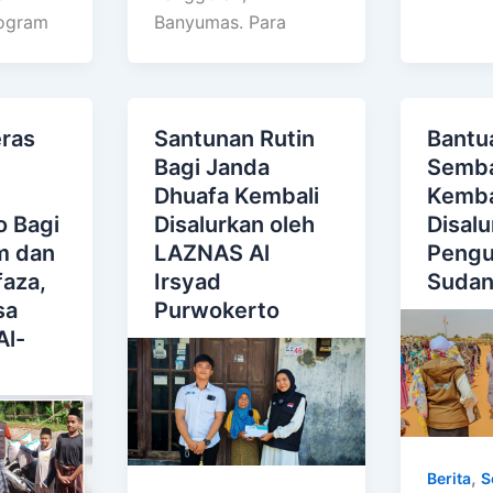
ogram
Banyumas. Para
ras
Santunan Rutin
Bantu
Bagi Janda
Semb
Dhuafa Kembali
Kemba
o Bagi
Disalurkan oleh
Disalu
im dan
LAZNAS Al
Pengu
aza,
Irsyad
Suda
sa
Purwokerto
Al-
,
Berita
S