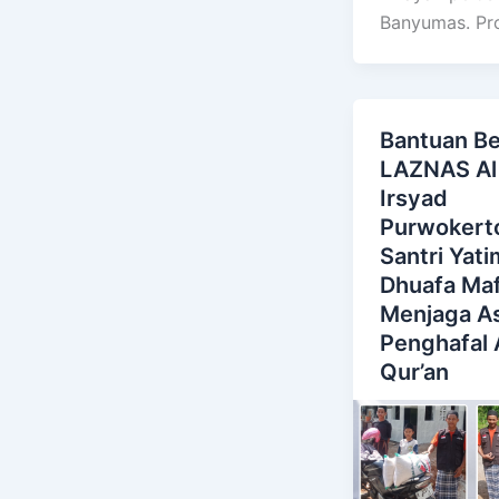
Banyumas. Pr
Bantuan Be
LAZNAS Al
Irsyad
Purwokert
Santri Yat
Dhuafa Maf
Menjaga A
Penghafal 
Qur’an