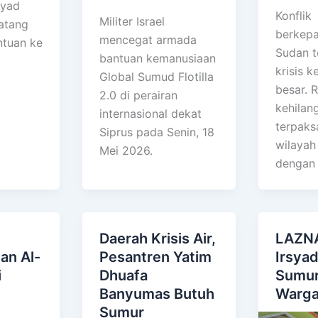
syad
Konflik
Militer Israel
atang
berkepa
mencegat armada
tuan ke
Sudan t
bantuan kemanusiaan
krisis 
Global Sumud Flotilla
besar. 
2.0 di perairan
kehilan
internasional dekat
terpaksa
Siprus pada Senin, 18
wilayah
Mei 2026.
dengan
Daerah Krisis Air,
LAZNA
an Al-
Pesantren Yatim
Irsya
i
Dhuafa
Sumur
Banyumas Butuh
Warga
Sumur