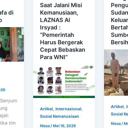
n
Saat Jalani Misi
Pengu
fa di
Kemanusiaan,
Sudan
o
LAZNAS Al
Kelua
Irsyad :
Berta
“Pemerintah
Sumbe
Harus Bergerak
Bersi
Cepat Bebaskan
Para WNI”
026
 Senyum
,
Artikel
sung
,
,
Artikel
Internasional
Sosial 
wajah
Sosial Kemanusiaan
tika tim
Nissa
/
Me
Nissa
/
Mei 19, 2026