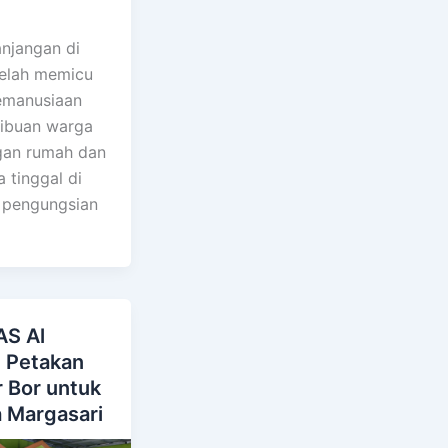
njangan di
elah memicu
kemanusiaan
Ribuan warga
gan rumah dan
 tinggal di
 pengungsian
S Al
d Petakan
 Bor untuk
 Margasari