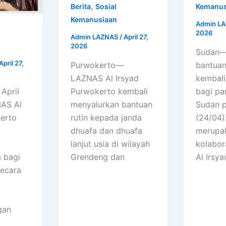
,
Berita
Sosial
Kemanus
Kemanusiaan
Admin L
2026
Admin LAZNAS
/
April 27,
2026
Sudan—
April 27,
Purwokerto—
bantua
LAZNAS Al Irsyad
kembali
April
Purwokerto kembali
bagi pa
AS Al
menyalurkan bantuan
Sudan 
kerto
rutin kepada janda
(24/04).
dhuafa dan dhuafa
merupa
lanjut usia di wilayah
kolabo
 bagi
Grendeng dan
Al Irsy
Secara
gan