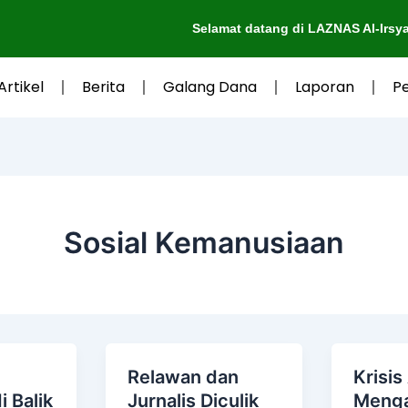
Selamat datang di LAZNAS Al-Irsyad Purwoker
Artikel
Berita
Galang Dana
Laporan
P
Sosial Kemanusiaan
Relawan dan
Krisis 
i Balik
Jurnalis Diculik
Meng