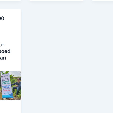
00
o–
soed
ari