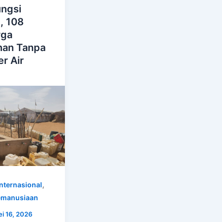
ngsi
, 108
rga
han Tanpa
r Air
h
,
Internasional
Kemanusiaan
i 16, 2026